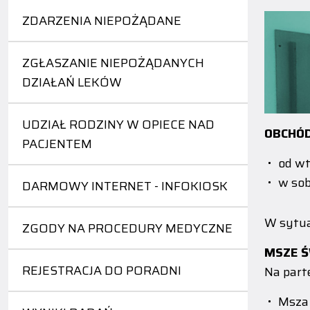
ZDARZENIA NIEPOŻĄDANE
ZGŁASZANIE NIEPOŻĄDANYCH
DZIAŁAŃ LEKÓW
UDZIAŁ RODZINY W OPIECE NAD
OBCHÓ
PACJENTEM
od wt
w sob
DARMOWY INTERNET - INFOKIOSK
W sytua
ZGODY NA PROCEDURY MEDYCZNE
MSZE Ś
REJESTRACJA DO PORADNI
Na part
Msza 