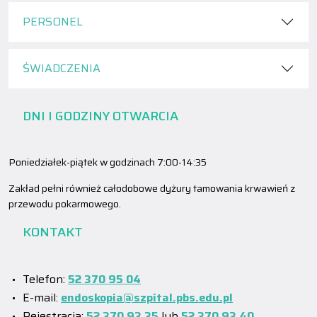
PERSONEL
ŚWIADCZENIA
DNI I GODZINY OTWARCIA
Poniedziałek-piątek w godzinach 7:00-14:35
Zakład pełni również całodobowe dyżury tamowania krwawień z
przewodu pokarmowego.
KONTAKT
Telefon:
52 370 95 04
E-mail:
endoskopia@szpital.pbs.edu.pl
Rejestracja:
52 370 93 35
lub
52 370 93 40