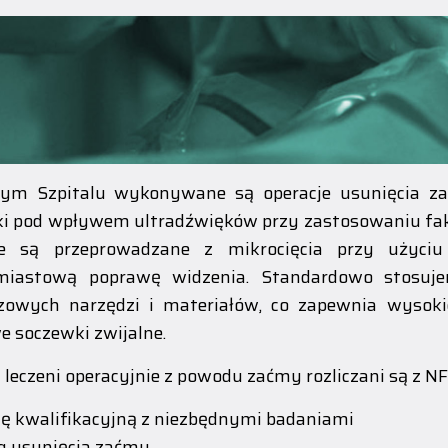
m Szpitalu wykonywane są operacje usunięcia zać
i pod wpływem ultradźwięków przy zastosowaniu fako
je są przeprowadzane z mikrocięcia przy użyciu
miastową poprawę widzenia. Standardowo stosuj
zowych narzędzi i materiałów, co zapewnia wysoki
e soczewki zwijalne.
i leczeni operacyjnie z powodu zaćmy rozliczani są z N
ę kwalifikacyjną z niezbędnymi badaniami
g usunięcia zaćmy