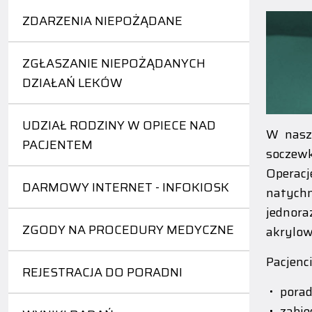
ZDARZENIA NIEPOŻĄDANE
ZGŁASZANIE NIEPOŻĄDANYCH
DZIAŁAŃ LEKÓW
UDZIAŁ RODZINY W OPIECE NAD
W naszy
PACJENTEM
soczewk
Operac
DARMOWY INTERNET - INFOKIOSK
natych
jednora
ZGODY NA PROCEDURY MEDYCZNE
akrylow
Pacjenc
REJESTRACJA DO PORADNI
porad
zabie