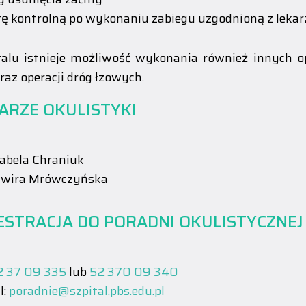
ę kontrolną po wykonaniu zabiegu uzgodnioną z leka
alu istnieje możliwość wykonania również innych op
raz operacji dróg łzowych.
ARZE OKULISTYKI
Izabela Chraniuk
Elwira Mrówczyńska
ESTRACJA DO PORADNI OKULISTYCZNE
2 37 09 335
lub
52 370 09 340
l:
poradnie@szpital.pbs.edu.pl