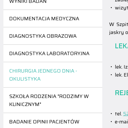
WYNIKI BADAŃ
wizyt
DOKUMENTACJA MEDYCZNA
W Szpit
jaskry o
DIAGNOSTYKA OBRAZOWA
LEK
DIAGNOSTYKA LABORATORYJNA
lek. 
CHIRURGIA JEDNEGO DNIA -
lek. 
OKULISTYKA
REJ
SZKOŁA RODZENIA "RODZIMY W
KLINICZNYM"
tel.
5
BADANIE OPINII PACJENTÓW
e-mai