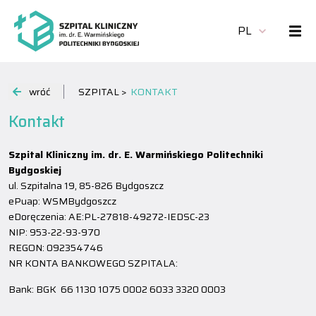
PL
wróć
SZPITAL >
KONTAKT
Kontakt
Szpital Kliniczny im. dr. E. Warmińskiego Politechniki
Bydgoskiej
ul. Szpitalna 19, 85-826 Bydgoszcz
ePuap: WSMBydgoszcz
eDoręczenia: AE:PL-27818-49272-IEDSC-23
NIP: 953-22-93-970
REGON: 092354746
NR KONTA BANKOWEGO SZPITALA:
Bank: BGK 66 1130 1075 0002 6033 3320 0003