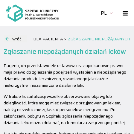
PL
wróć
DLA PACJENTA >
ZGŁASZANIE NIEPOŻĄDANYCH 
Zgłaszanie niepożądanych działań leków
Pacjenci, ich przedstawiciele ustawowi oraz opiekunowie prawni
mają prawo do zgłaszania podejrzeń wystąpienia niepożądanego
działania produktu leczniczego, rozumianego jako każde
niekorzystne i niezamierzone działanie leku.
W trakcie hospitalizacji wszelkie obserwowane objawy lub
dolegliwości, które mogą mieć związek z przyjmowanym lekiem,
należy niezwłocznie zgłaszać personelowi medycznemu. Po
zakończeniu pobytu w Szpitalu zgłoszenia niepożądanego
działania leku można dokonać, na formularzu załączonym poniżej.
Nie istnieje produkt leczniczy, którego stosowanie nie wiązałoby się