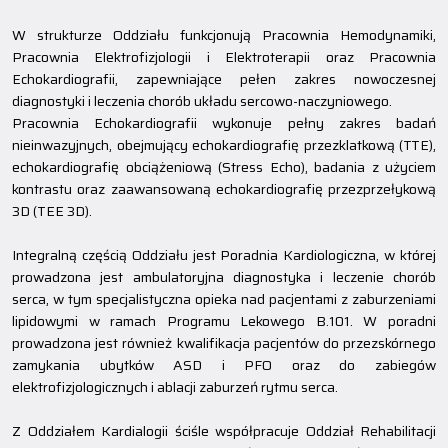
W strukturze Oddziału funkcjonują Pracownia Hemodynamiki,
Pracownia Elektrofizjologii i Elektroterapii oraz Pracownia
Echokardiografii, zapewniające pełen zakres nowoczesnej
diagnostyki i leczenia chorób układu sercowo-naczyniowego.
Pracownia Echokardiografii wykonuje pełny zakres badań
nieinwazyjnych, obejmujący echokardiografię przezklatkową (TTE),
echokardiografię obciążeniową (Stress Echo), badania z użyciem
kontrastu oraz zaawansowaną echokardiografię przezprzełykową
3D (TEE 3D).
Integralną częścią Oddziału jest Poradnia Kardiologiczna, w której
prowadzona jest ambulatoryjna diagnostyka i leczenie chorób
serca, w tym specjalistyczna opieka nad pacjentami z zaburzeniami
lipidowymi w ramach Programu Lekowego B.101. W poradni
prowadzona jest również kwalifikacja pacjentów do przezskórnego
zamykania ubytków ASD i PFO oraz do zabiegów
elektrofizjologicznych i ablacji zaburzeń rytmu serca.
Z Oddziałem Kardialogii ściśle współpracuje Oddział Rehabilitacji