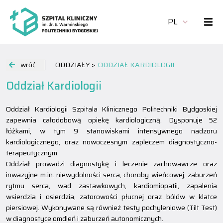
PL
wróć
ODDZIAŁY >
ODDZIAŁ KARDIOLOGII
Oddział Kardiologii
Oddział Kardiologii Szpitala Klinicznego Politechniki Bydgoskiej
zapewnia całodobową opiekę kardiologiczną. Dysponuje 52
łóżkami, w tym 9 stanowiskami intensywnego nadzoru
kardiologicznego, oraz nowoczesnym zapleczem diagnostyczno-
terapeutycznym.
Oddział prowadzi diagnostykę i leczenie zachowawcze oraz
inwazyjne m.in. niewydolności serca, choroby wieńcowej, zaburzeń
rytmu serca, wad zastawkowych, kardiomiopatii, zapalenia
wsierdzia i osierdzia, zatorowości płucnej oraz bólów w klatce
piersiowej. Wykonywane są również testy pochyleniowe (Tilt Test)
w diagnostyce omdleń i zaburzeń autonomicznych.