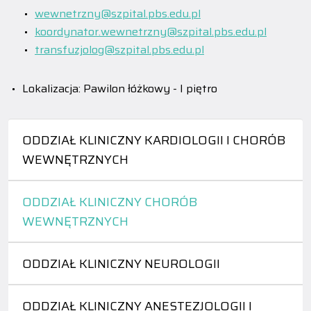
wewnetrzny@szpital.pbs.edu.pl
koordynator.wewnetrzny@szpital.pbs.edu.pl
transfuzjolog@szpital.pbs.edu.pl
Lokalizacja: Pawilon łóżkowy - I piętro
ODDZIAŁ KLINICZNY KARDIOLOGII I CHORÓB
WEWNĘTRZNYCH
ODDZIAŁ KLINICZNY CHORÓB
WEWNĘTRZNYCH
ODDZIAŁ KLINICZNY NEUROLOGII
ODDZIAŁ KLINICZNY ANESTEZJOLOGII I