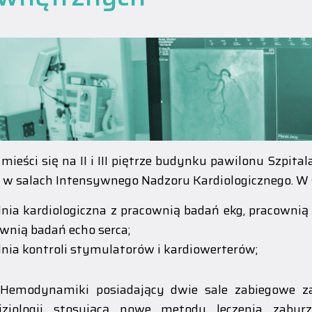
 mieści się na II i III piętrze budynku pawilonu Szpi
 w salach Intensywnego Nadzoru Kardiologicznego. W 
nia kardiologiczna z pracownią badań ekg, pracownią
wnią badań echo serca;
nia kontroli stymulatorów i kardiowerterów;
 Hemodynamiki posiadający dwie sale zabiegowe za
ofizjologii stosującą nowe metody leczenia zabu