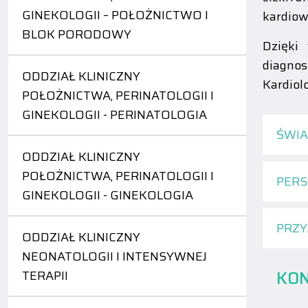
GINEKOLOGII – POŁOŻNICTWO I
kardiow
BLOK PORODOWY
Dzięki
diagnos
ODDZIAŁ KLINICZNY
Kardiol
POŁOŻNICTWA, PERINATOLOGII I
GINEKOLOGII - PERINATOLOGIA
ŚWIA
ODDZIAŁ KLINICZNY
POŁOŻNICTWA, PERINATOLOGII I
PERS
GINEKOLOGII - GINEKOLOGIA
PRZY
ODDZIAŁ KLINICZNY
NEONATOLOGII I INTENSYWNEJ
KO
TERAPII