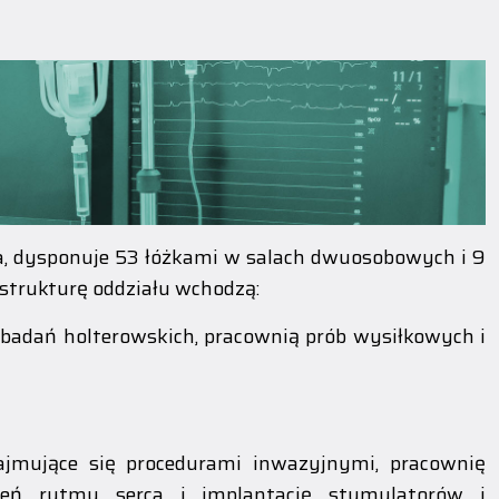
tala, dysponuje 53 łóżkami w salach dwuosobowych i 9
strukturę oddziału wchodzą:
 badań holterowskich, pracownią prób wysiłkowych i
jmujące się procedurami inwazyjnymi, pracownię
rzeń rytmu serca i implantację stymulatorów i