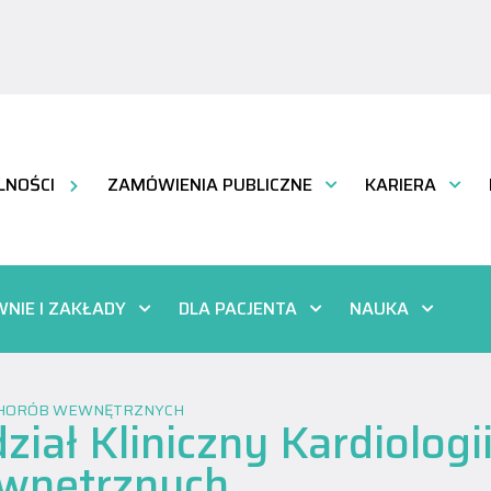
LNOŚCI
ZAMÓWIENIA PUBLICZNE
KARIERA
NIE I ZAKŁADY
DLA PACJENTA
NAUKA
I CHORÓB WEWNĘTRZNYCH
ział Kliniczny Kardiologi
wnętrznych