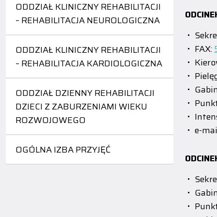
ODDZIAŁ KLINICZNY REHABILITACJI
ODCINE
– REHABILITACJA NEUROLOGICZNA
Sekre
FAX:
ODDZIAŁ KLINICZNY REHABILITACJI
Kiero
– REHABILITACJA KARDIOLOGICZNA
Pielę
Gabin
ODDZIAŁ DZIENNY REHABILITACJI
Punkt
DZIECI Z ZABURZENIAMI WIEKU
Inten
ROZWOJOWEGO
e-mai
OGÓLNA IZBA PRZYJĘĆ
ODCINE
Sekre
Gabin
Punkt