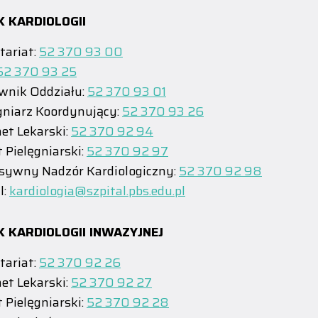
K KARDIOLOGII
tariat:
52 370 93 00
52 370 93 25
wnik Oddziału:
52 370 93 01
gniarz Koordynujący:
52 370 93 26
et Lekarski:
52 370 92 94
 Pielęgniarski:
52 370 92 97
sywny Nadzór Kardiologiczny:
52 370 92 98
l:
kardiologia@szpital.pbs.edu.pl
K KARDIOLOGII INWAZYJNEJ
tariat:
52 370 92 26
et Lekarski:
52 370 92 27
 Pielęgniarski:
52 370 92 28