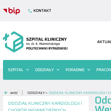
KONTAKT
AKTUA
SZPITAL
ODDZIAŁY
PORADNIE
PRACOW
wróć
ODDZIAŁY >
ODDZIAŁ KLINICZNY KARDIOLOGII 
Odd
ODDZIAŁ KLINICZNY KARDIOLOGII I
We
CHORÓB WEWNĘTRZNYCH