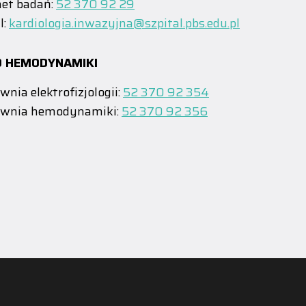
et badań:
52 370 92 29
l:
kardiologia.inwazyjna@szpital.pbs.edu.pl
 HEMODYNAMIKI
wnia elektrofizjologii:
52 370 92 354
ownia hemodynamiki:
52 370 92 356