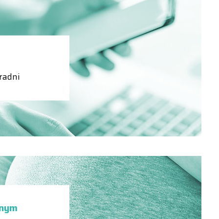
oradni
znym